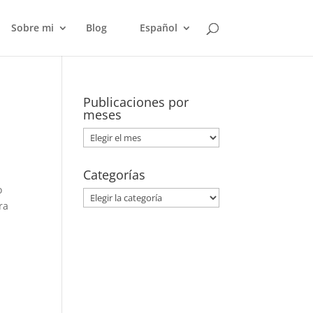
Sobre mi
Blog
Español
Publicaciones por
meses
Publicaciones
por
meses
Categorías
o
Categorías
ra