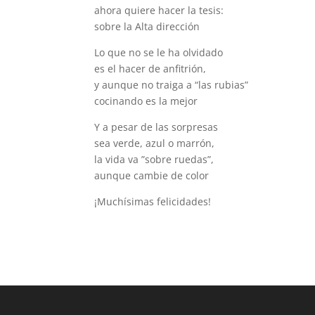
ahora quiere hacer la tesis:
sobre la Alta dirección
Lo que no se le ha olvidado
es el hacer de anfitrión,
y aunque no traiga a “las rubias”
cocinando es la mejor
Y a pesar de las sorpresas
sea verde, azul o marrón,
la vida va ”sobre ruedas”,
aunque cambie de color
¡Muchísimas felicidades!