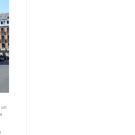
r un
la
e