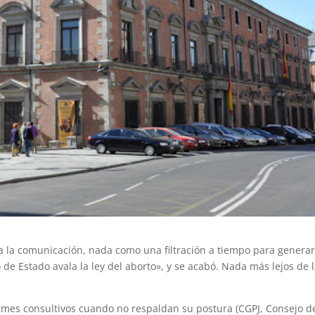
a la comunicación, nada como una filtración a tiempo para genera
 de Estado avala la ley del aborto», y se acabó. Nada más lejos de 
ormes consultivos cuando no respaldan su postura (CGPJ, Consejo d