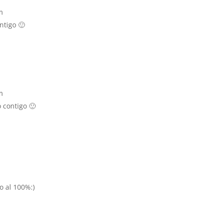
m
ntigo 🙂
m
 contigo 🙂
o al 100%:)