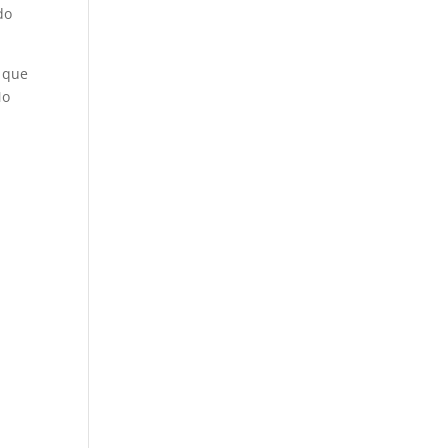
do
r que
No