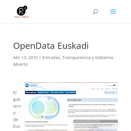
OpenData Euskadi
Abr 13, 2010
|
Entradas
,
Transparencia y Gobierno
Abierto
El
gob
iern
o
de
Eus