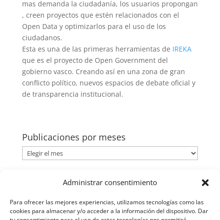
mas demanda la ciudadanía, los usuarios propongan
, creen proyectos que estén relacionados con el
Open Data y optimizarlos para el uso de los
ciudadanos.
Esta es una de las primeras herramientas de
IREKA
que es el proyecto de Open Government del
gobierno vasco. Creando así en una zona de gran
conflicto político, nuevos espacios de debate oficial y
de transparencia institucional.
Publicaciones por meses
Publicaciones
por
meses
Categorías
Administrar consentimiento
Categorías
Para ofrecer las mejores experiencias, utilizamos tecnologías como las
cookies para almacenar y/o acceder a la información del dispositivo. Dar
tu consentimiento para el uso de estas tecnologías nos permitirá