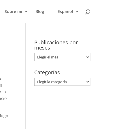
Sobre mi
Blog
Español
Publicaciones por
meses
Publicaciones
por
meses
Categorías
a
Categorías
ón
arco
icio
 Hugo