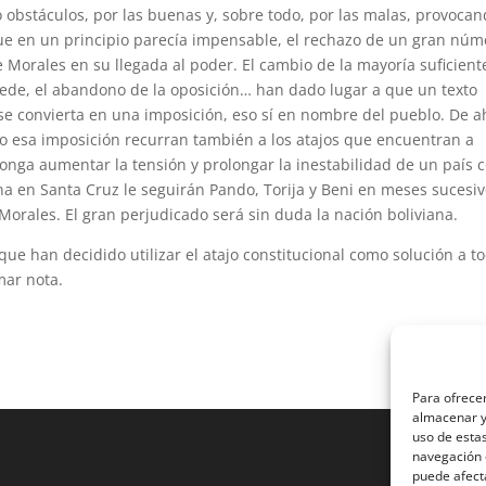
obstáculos, por las buenas y, sobre todo, por las malas, provoca
ue en un principio parecía impensable, el rechazo de un gran núm
 Morales en su llegada al poder. El cambio de la mayoría suficient
 sede, el abandono de la oposición… han dado lugar a que un texto
 se convierta en una imposición, eso sí en nombre del pueblo. De a
o esa imposición recurran también a los atajos que encuentran a
onga aumentar la tensión y prolongar la inestabilidad de un país
a en Santa Cruz le seguirán Pando, Torija y Beni en meses sucesi
 Morales. El gran perjudicado será sin duda la nación boliviana.
ue han decidido utilizar el atajo constitucional como solución a t
mar nota.
Para ofrecer
almacenar y/
uso de esta
navegación o
puede afecta