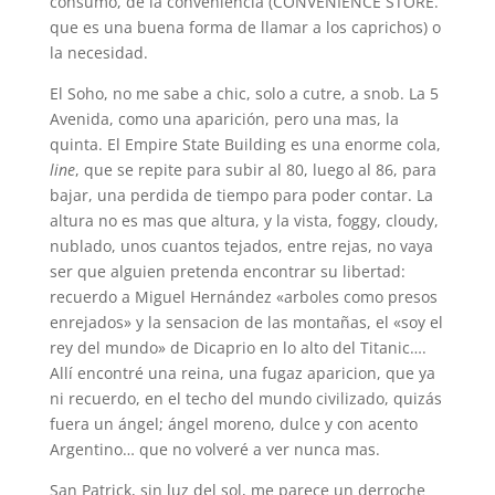
consumo, de la conveniencia (CONVENIENCE STORE.
que es una buena forma de llamar a los caprichos) o
la necesidad.
El Soho, no me sabe a chic, solo a cutre, a snob. La 5
Avenida, como una aparición, pero una mas, la
quinta. El Empire State Building es una enorme cola,
line
, que se repite para subir al 80, luego al 86, para
bajar, una perdida de tiempo para poder contar. La
altura no es mas que altura, y la vista, foggy, cloudy,
nublado, unos cuantos tejados, entre rejas, no vaya
ser que alguien pretenda encontrar su libertad:
recuerdo a Miguel Hernández «arboles como presos
enrejados» y la sensacion de las montañas, el «soy el
rey del mundo» de Dicaprio en lo alto del Titanic….
Allí encontré una reina, una fugaz aparicion, que ya
ni recuerdo, en el techo del mundo civilizado, quizás
fuera un ángel; ángel moreno, dulce y con acento
Argentino… que no volveré a ver nunca mas.
San Patrick, sin luz del sol, me parece un derroche