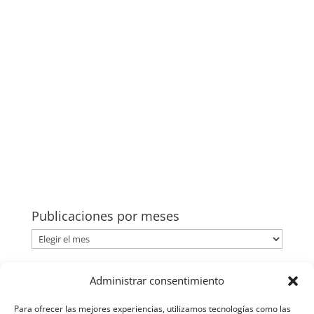
Publicaciones por meses
Publicaciones
por
meses
Categorías
Administrar consentimiento
Categorías
Para ofrecer las mejores experiencias, utilizamos tecnologías como las