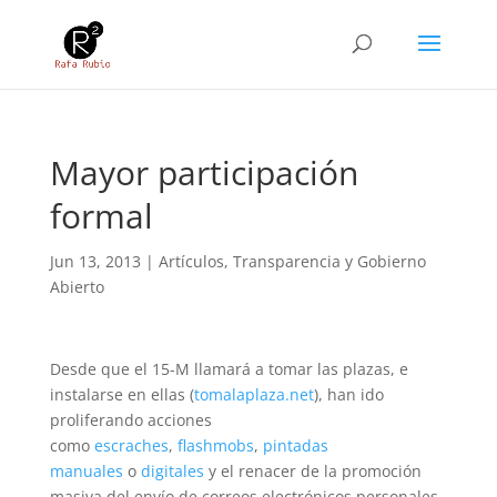
Mayor participación
formal
Jun 13, 2013
|
Artículos
,
Transparencia y Gobierno
Abierto
Desde que el 15-M llamará a tomar las plazas, e
instalarse en ellas (
tomalaplaza.net
), han ido
proliferando acciones
como
escraches
,
flashmobs
,
pintadas
manuales
o
digitales
y el renacer de la promoción
masiva del envío de correos electrónicos personales,