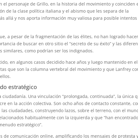
n el personaje de Grillo, en la historia del movimiento y coinciden 
ón de la clase política italiana y el abismo que les separa de la
 allá y nos aporta información muy valiosa para posible intentos
e, a pesar de la fragmentación de las élites, no han logrado hace
tancia de buscar en otro sitio el “secreto de su éxito” y las difere
 similares, como podrían ser los indignados.
rtido, en algunos casos decidido hace años y luego mantenido en el
vistas que son la columna vertebral del movimiento y que Lanfrey c
ellos.
do estratégico
la ciudadanía. Una vinculación “prolongada, continuada”, la única 
cre en la acción colectiva. Son ocho años de contacto constante, co
de las ciudadades, construyendo lazos, sobre el terreno, con el mun
 relacionados habitualmente con la izquierda y que “han encontrad
menudo estratégico”.
les de comunicación online, amplificando los mensajes de protesta 