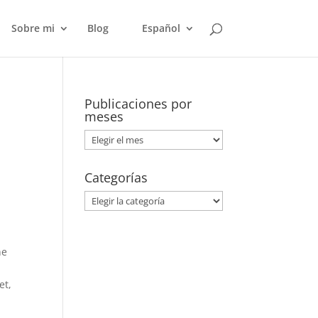
Sobre mi
Blog
Español
Publicaciones por
meses
Publicaciones
por
meses
Categorías
Categorías
ne
et,