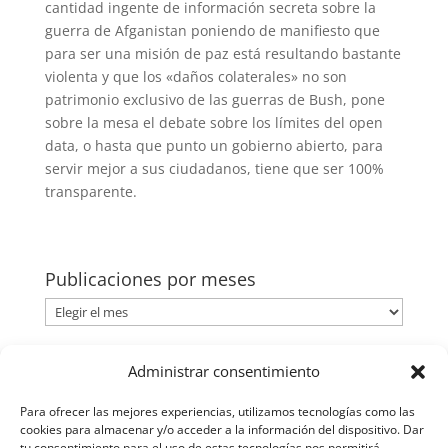
cantidad ingente de información secreta sobre la
guerra de Afganistan poniendo de manifiesto que
para ser una misión de paz está resultando bastante
violenta y que los «daños colaterales» no son
patrimonio exclusivo de las guerras de Bush, pone
sobre la mesa el debate sobre los límites del open
data, o hasta que punto un gobierno abierto, para
servir mejor a sus ciudadanos, tiene que ser 100%
transparente.
Publicaciones por meses
Publicaciones
por
meses
Categorías
Administrar consentimiento
Categorías
Para ofrecer las mejores experiencias, utilizamos tecnologías como las
cookies para almacenar y/o acceder a la información del dispositivo. Dar
tu consentimiento para el uso de estas tecnologías nos permitirá