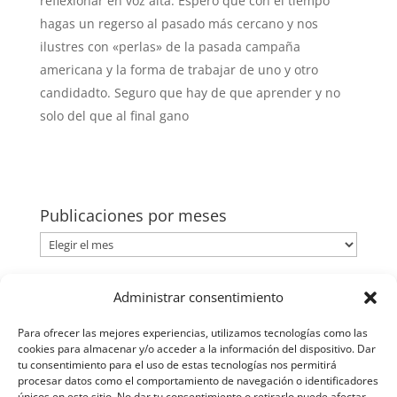
reflexionar en voz alta. Espero que con el tiempo
hagas un regerso al pasado más cercano y nos
ilustres con «perlas» de la pasada campaña
americana y la forma de trabajar de uno y otro
candidadto. Seguro que hay de que aprender y no
solo del que al final gano
Publicaciones por meses
Publicaciones
por
meses
Categorías
Administrar consentimiento
Categorías
Para ofrecer las mejores experiencias, utilizamos tecnologías como las
cookies para almacenar y/o acceder a la información del dispositivo. Dar
tu consentimiento para el uso de estas tecnologías nos permitirá
procesar datos como el comportamiento de navegación o identificadores
únicos en este sitio. No dar tu consentimiento o retirarlo puede afectar